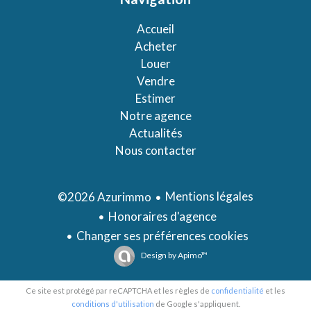
Accueil
Acheter
Louer
Vendre
Estimer
Notre agence
Actualités
Nous contacter
Mentions légales
©2026 Azurimmo
Honoraires d'agence
Changer ses préférences cookies
Design by
Apimo™
Ce site est protégé par reCAPTCHA et les règles de
confidentialité
et les
conditions d'utilisation
de Google s'appliquent.