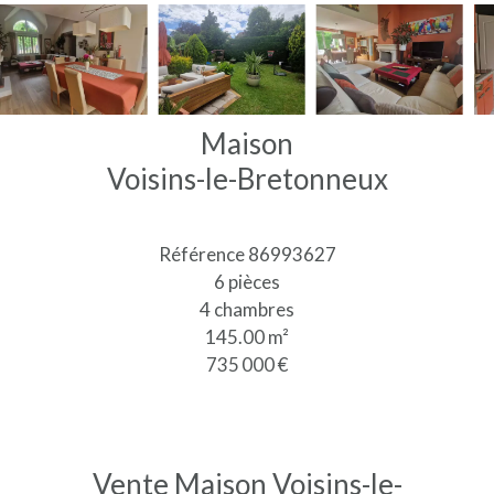
Maison
Voisins-le-Bretonneux
Référence
86993627
6 pièces
4 chambres
145.00
m²
735 000 €
Vente Maison Voisins-le-